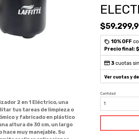
ELECT
$59.299,
10% OFF
c
Precio final:
$
3
cuotas sin
Ver cuotas y d
Cantidad
zador 2 en 1 Eléctrico, una
itar tus tareas de limpieza o
mico y fabricado en plástico
una altura de 30 cm, un largo
lo hace muy manejable. Su