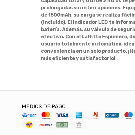
capacidad total y útil de 2 litros te p
prolongadas sin interrupciones. Equi
de 1500mAh, su carga se realiza fáci
(incluido). El indicador LED te inform
batería. Además, su válvula de segur
efectivo. Con el Laffitte Espumero, d
usuario totalmente automática, ideal
conveniencia en un solo producto. ¡H
más eficiente y satisfactorio!
MEDIOS DE PAGO