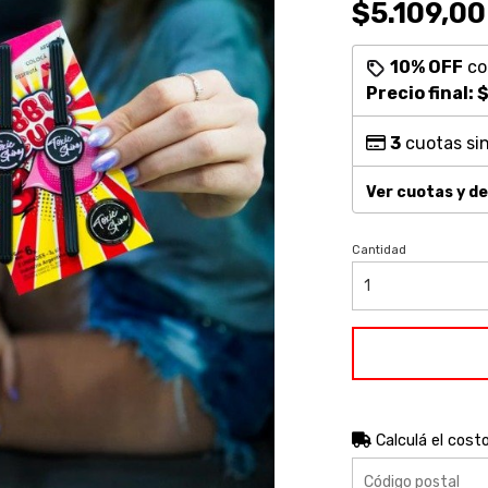
$5.109,00
10% OFF
c
Precio final:
$
3
cuotas sin
Ver cuotas y d
Cantidad
Calculá el cost