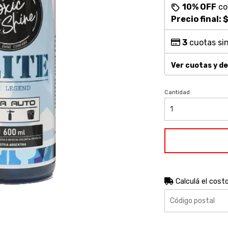
10% OFF
c
Precio final:
$
3
cuotas sin
Ver cuotas y d
Cantidad
Calculá el cost