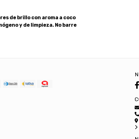
s de brillo con aroma a coco
mógeno y de limpieza. No barre
N
C
N