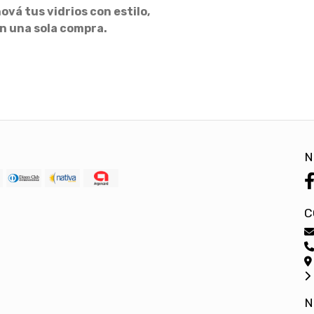
vá tus vidrios con estilo,
n una sola compra.
N
C
N