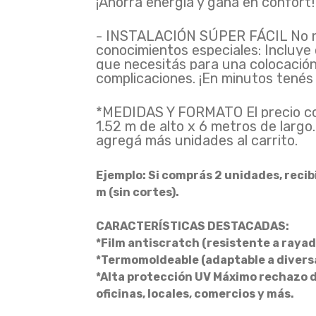
¡Ahorra energía y gana en confort!
- INSTALACIÓN SÚPER FÁCIL No ne
conocimientos especiales: Incluye 
que necesitás para una colocación 
complicaciones. ¡En minutos tené
*MEDIDAS Y FORMATO El precio co
1.52 m de alto x 6 metros de largo
agregá más unidades al carrito.
Ejemplo: Si comprás 2 unidades, recibi
m (sin cortes).
CARACTERÍSTICAS DESTACADAS:
*Film antiscratch (resistente a raya
*Termomoldeable (adaptable a diversa
*Alta protección UV Máximo rechazo de
oficinas, locales, comercios y más.