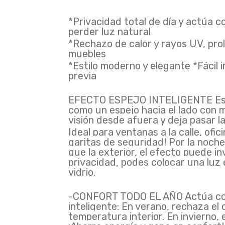
*Privacidad total de día y actúa c
perder luz natural
*Rechazo de calor y rayos UV, prol
muebles
*Estilo moderno y elegante *Fácil i
previa
EFECTO ESPEJO INTELIGENTE Este 
como un espejo hacia el lado con m
visión desde afuera y deja pasar la
Ideal para ventanas a la calle, ofic
garitas de seguridad! Por la noche,
que la exterior, el efecto puede in
privacidad, podes colocar una luz
vidrio.
-CONFORT TODO EL AÑO Actúa com
inteligente: En verano, rechaza el c
temperatura interior. En invierno, e