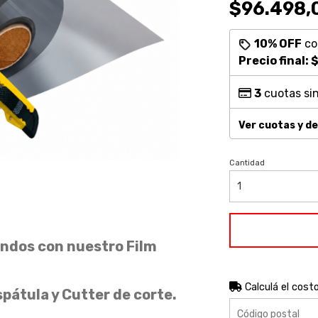
$96.498,
10% OFF
c
Precio final:
$
3
cuotas sin
Ver cuotas y d
Cantidad
undos con nuestro Film
Calculá el cost
spátula y Cutter de corte.